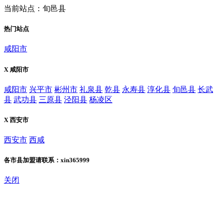
当前站点：旬邑县
热门站点
咸阳市
X 咸阳市
咸阳市
兴平市
彬州市
礼泉县
乾县
永寿县
淳化县
旬邑县
长武
县
武功县
三原县
泾阳县
杨凌区
X 西安市
西安市
西咸
各市县加盟请联系：xin365999
关闭