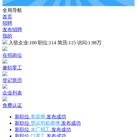
全局导航
首页
招聘
发布招聘
我的
入驻企业:
100
职位:
114
简历:
115
访问:
1.98万
在招岗位
兼职零工
登记简历
企业列表
免费认证
新职位
美容师
发布成功
新职位
货运司机师傅
发布成功
新职位
水厂招工
发布成功
新职位
口罩工
发布成功