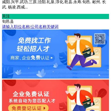
咸阳.兴平.武功.三原.泾阳.礼泉.淳化.乾县.永寿.旬邑. 彬州. 长
武. 杨凌.西咸...
关注
旬邑县
请输入职位名称/公司名称关键词