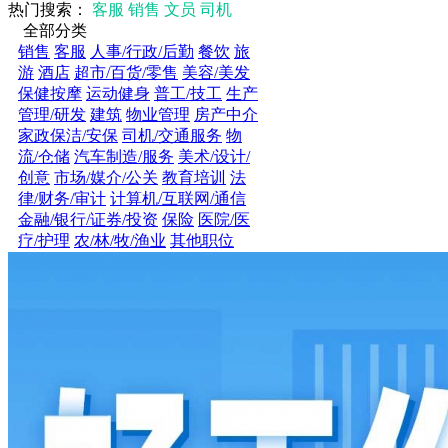
热门搜索：
客服
销售
文员
司机
全部分类
销售
客服
人事/行政/后勤
餐饮
旅
游
酒店
超市/百货/零售
美容/美发
保健按摩
运动健身
普工/技工
生产
管理/研发
建筑
物业管理
房产中介
家政保洁/安保
司机/交通服务
物
流/仓储
汽车制造/服务
美术/设计/
创意
市场/媒介/公关
教育培训
法
律/财务/审计
计算机/互联网/通信
金融/银行/证券/投资
保险
医院/医
疗/护理
农/林/牧/渔业
其他职位