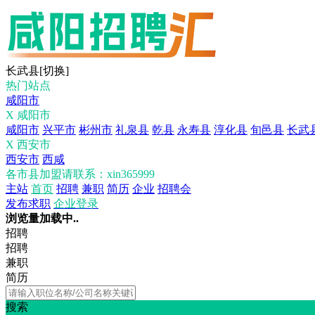
长武县
[切换]
热门站点
咸阳市
X 咸阳市
咸阳市
兴平市
彬州市
礼泉县
乾县
永寿县
淳化县
旬邑县
长武
X 西安市
西安市
西咸
各市县加盟请联系：xin365999
主站
首页
招聘
兼职
简历
企业
招聘会
发布求职
企业登录
浏览量加载中..
招聘
招聘
兼职
简历
搜索