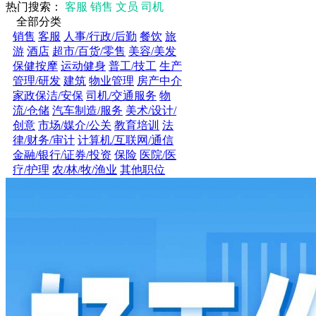
热门搜索：
客服
销售
文员
司机
全部分类
销售
客服
人事/行政/后勤
餐饮
旅
游
酒店
超市/百货/零售
美容/美发
保健按摩
运动健身
普工/技工
生产
管理/研发
建筑
物业管理
房产中介
家政保洁/安保
司机/交通服务
物
流/仓储
汽车制造/服务
美术/设计/
创意
市场/媒介/公关
教育培训
法
律/财务/审计
计算机/互联网/通信
金融/银行/证券/投资
保险
医院/医
疗/护理
农/林/牧/渔业
其他职位