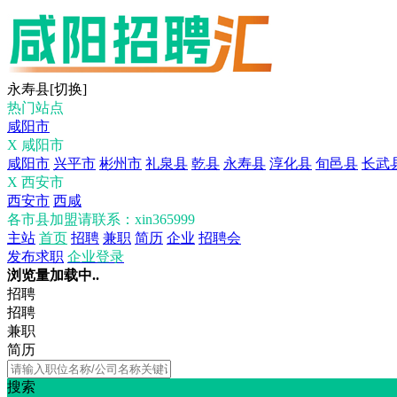
永寿县
[切换]
热门站点
咸阳市
X 咸阳市
咸阳市
兴平市
彬州市
礼泉县
乾县
永寿县
淳化县
旬邑县
长武
X 西安市
西安市
西咸
各市县加盟请联系：xin365999
主站
首页
招聘
兼职
简历
企业
招聘会
发布求职
企业登录
浏览量加载中..
招聘
招聘
兼职
简历
搜索