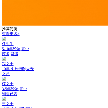
推荐简历
查看更多>
任先生
5-10年经验
|
高中
商务,货运
程女士
10年以上经验
|
大专
文员
婷女士
3-5年经验
|
高中
销售代表
王女士