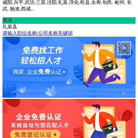
咸阳.兴平.武功.三原.泾阳.礼泉.淳化.乾县.永寿.旬邑. 彬州. 长
武. 杨凌.西咸...
关注
礼泉县
请输入职位名称/公司名称关键词