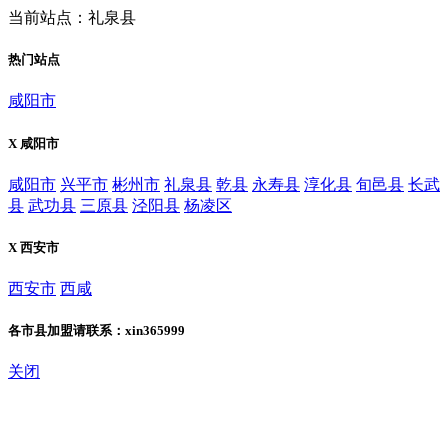
当前站点：礼泉县
热门站点
咸阳市
X 咸阳市
咸阳市
兴平市
彬州市
礼泉县
乾县
永寿县
淳化县
旬邑县
长武
县
武功县
三原县
泾阳县
杨凌区
X 西安市
西安市
西咸
各市县加盟请联系：xin365999
关闭