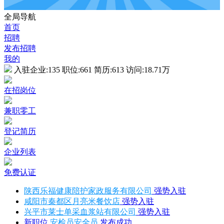
全局导航
首页
招聘
发布招聘
我的
入驻企业:
135
职位:
661
简历:
613
访问:
18.71万
在招岗位
兼职零工
登记简历
企业列表
免费认证
陕西乐福健康陪护家政服务有限公司
强势入驻
咸阳市秦都区月亮米餐饮店
强势入驻
兴平市莱士单采血浆站有限公司
强势入驻
新职位
安检员安全员
发布成功