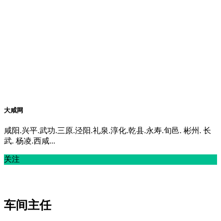
大咸网
咸阳.兴平.武功.三原.泾阳.礼泉.淳化.乾县.永寿.旬邑. 彬州. 长
武. 杨凌.西咸...
关注
车间主任