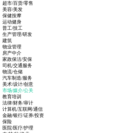
超市/百货/零售
美容/美发
保健按摩
运动健身
普工/技工
生产管理/研发
建筑
物业管理
房产中介
家政保洁/安保
司机/交通服务
物流/仓储
汽车制造/服务
美术/设计/创意
市场/媒介/公关
教育培训
法律/财务/审计
计算机/互联网/通信
金融/银行/证券/投资
保险
医院/医疗/护理