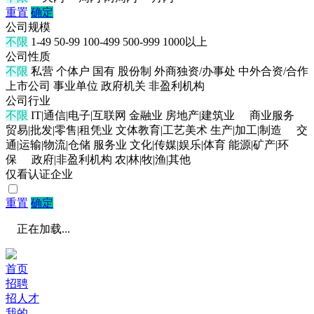
重置
确定
公司规模
不限
1-49
50-99
100-499
500-999
1000以上
公司性质
不限
私营
个体户
国有
股份制
外商独资/办事处
中外合资/合作
上市公司
事业单位
政府机关
非盈利机构
公司行业
不限
IT|通信|电子|互联网
金融业
房地产|建筑业
商业服务
贸易|批发|零售|租凭业
文体教育|工艺美术
生产|加工|制造
交
通|运输|物流|仓储
服务业
文化|传媒|娱乐|体育
能源|矿产|环
保
政府|非盈利机构
农|林|牧|渔|其他
仅看认证企业
重置
确定
正在加载...
首页
招聘
招人才
我的