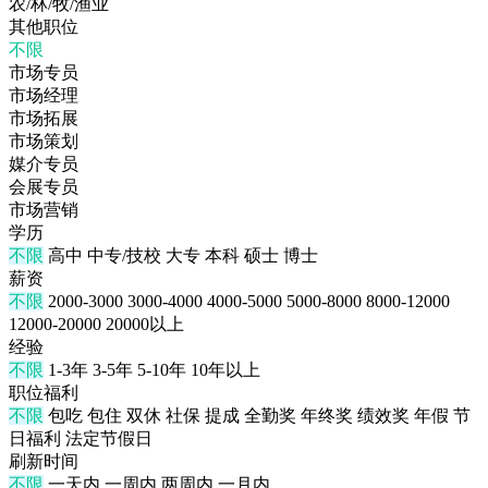
农/林/牧/渔业
其他职位
不限
市场专员
市场经理
市场拓展
市场策划
媒介专员
会展专员
市场营销
学历
不限
高中
中专/技校
大专
本科
硕士
博士
薪资
不限
2000-3000
3000-4000
4000-5000
5000-8000
8000-12000
12000-20000
20000以上
经验
不限
1-3年
3-5年
5-10年
10年以上
职位福利
不限
包吃
包住
双休
社保
提成
全勤奖
年终奖
绩效奖
年假
节
日福利
法定节假日
刷新时间
不限
一天内
一周内
两周内
一月内