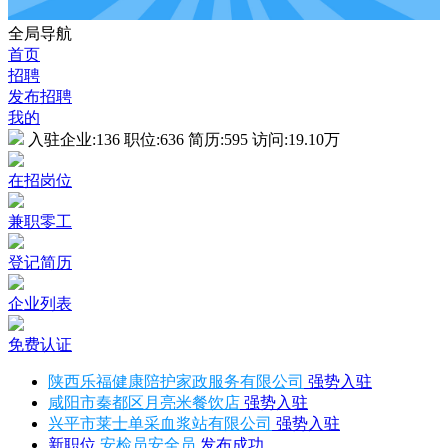
全局导航
首页
招聘
发布招聘
我的
入驻企业:
136
职位:
636
简历:
595
访问:
19.10万
在招岗位
兼职零工
登记简历
企业列表
免费认证
陕西乐福健康陪护家政服务有限公司
强势入驻
咸阳市秦都区月亮米餐饮店
强势入驻
兴平市莱士单采血浆站有限公司
强势入驻
新职位
安检员安全员
发布成功