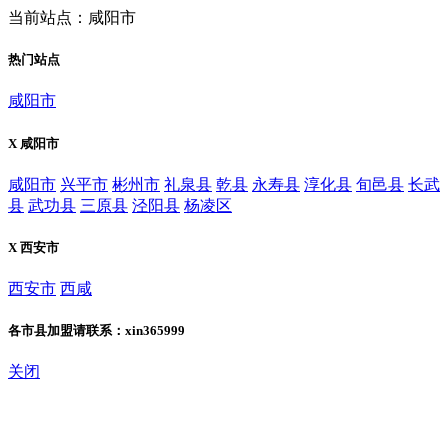
当前站点：咸阳市
热门站点
咸阳市
X 咸阳市
咸阳市
兴平市
彬州市
礼泉县
乾县
永寿县
淳化县
旬邑县
长武
县
武功县
三原县
泾阳县
杨凌区
X 西安市
西安市
西咸
各市县加盟请联系：xin365999
关闭