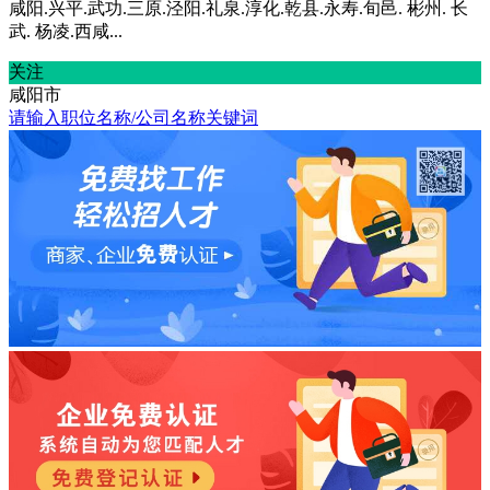
咸阳.兴平.武功.三原.泾阳.礼泉.淳化.乾县.永寿.旬邑. 彬州. 长
武. 杨凌.西咸...
关注
咸阳市
请输入职位名称/公司名称关键词