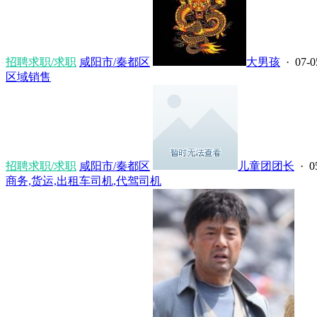
招聘求职/求职
咸阳市/秦都区
大男孩
· 07-0
区域销售
招聘求职/求职
咸阳市/秦都区
儿童团团长
· 0
商务,货运,出租车司机,代驾司机