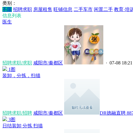
类别：
不限
招聘求职
房屋租售
旺铺信息
二手车市
闲置二手
教育·培
信息列表
医生
招聘求职/求职
咸阳市/秦都区
· 07-08 18:21
1图
装卸，分拣，扫描
招聘求职/招聘
咸阳市/秦都区
DR德融直聘 8871
3图
日结装卸 分拣 扫描