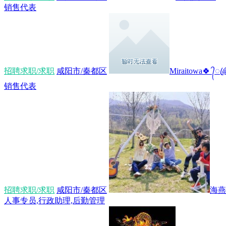
销售代表
招聘求职/求职
咸阳市/秦都区
Miraitowa🍀 ᭄ꦿ🌈
销售代表
招聘求职/求职
咸阳市/秦都区
海燕
人事专员,行政助理,后勤管理