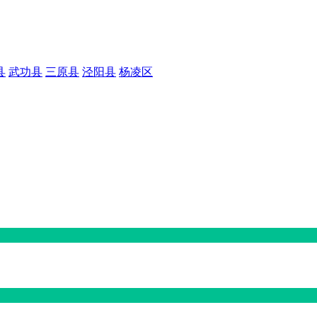
县
武功县
三原县
泾阳县
杨凌区