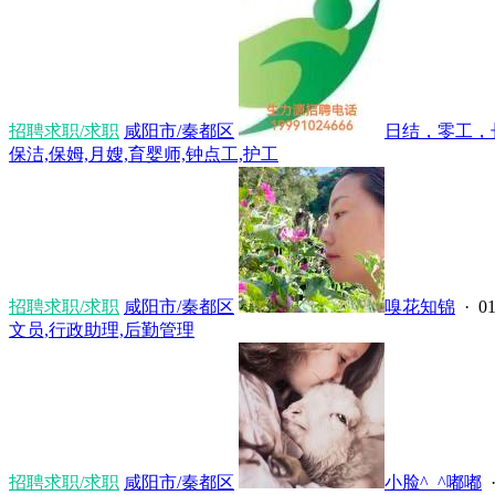
招聘求职/求职
咸阳市/秦都区
日结，零工，长
保洁,保姆,月嫂,育婴师,钟点工,护工
招聘求职/求职
咸阳市/秦都区
嗅花知锦
· 01
文员,行政助理,后勤管理
招聘求职/求职
咸阳市/秦都区
小脸^_^嘟嘟
·