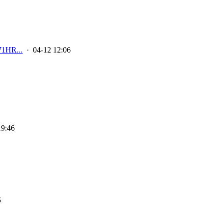
HR...
· 04-12 12:06
19:46
5