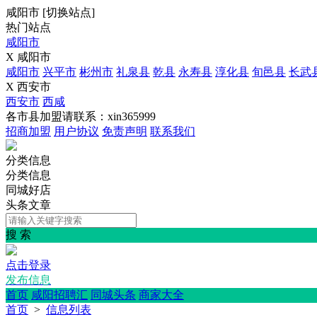
咸阳市
[
切换站点
]
热门站点
咸阳市
X 咸阳市
咸阳市
兴平市
彬州市
礼泉县
乾县
永寿县
淳化县
旬邑县
长武
X 西安市
西安市
西咸
各市县加盟请联系：xin365999
招商加盟
用户协议
免责声明
联系我们
分类信息
分类信息
同城好店
头条文章
搜 索
点击登录
发布信息
首页
咸阳招聘汇
同城头条
商家大全
首页
>
信息列表