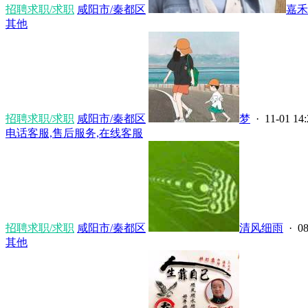
招聘求职/求职
咸阳市/秦都区
嘉禾
其他
招聘求职/求职
咸阳市/秦都区
梦
· 11-01 14:
电话客服,售后服务,在线客服
招聘求职/求职
咸阳市/秦都区
清风细雨
· 08
其他